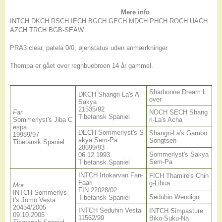
Mere info
INTCH DKCH RSCH IECH BGCH GECH MDCH PHCH ROCH UACH
AZCH TRCH BGB-SEAW
PRA3 clear, patela 0/0, øjenstatus uden anmærkninger
Thempa er gået over regnbuebroen 14 år gammel.
Sharbonne Dream L
DKCH Shangri-La's A-
over
Sakya
21535/92
Far
NOCH SECH Shang
Tibetansk Spaniel
Sommerlyst's Jiba C
ri-La's Acha
espa
DECH Sommerlyst's S
Shangri-La's Gambo
19989/97
akya Sem-Pa
Songtsen
Tibetansk Spaniel
28699/93
Sommerlyst's Sakya
06.12.1993
Sem-Pa
Tibetansk Spaniel
INTCH Irtokarvan Fan-
FICH Thamire's Chin
Faari
g-Lihua
Mor
FIN 22028/02
INTCH Sommerlys
Seduhin Wendigo
Tibetansk Spaniel
t's Jomo Vesta
20454/2005
INTCH Seduhin Vesta
INTCH Simpasture
09.10.2005
11562/99
Biko-Suku-Na