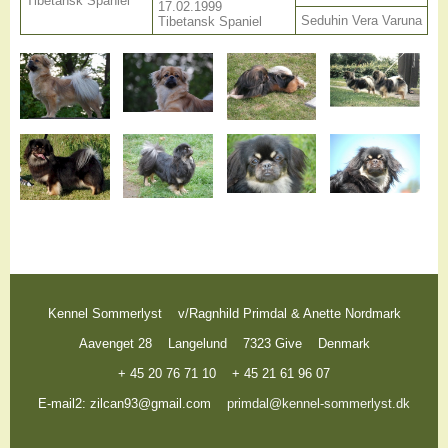
Tibetansk Spaniel
17.02.1999
Seduhin Vera Varuna
Tibetansk Spaniel
Kennel Sommerlyst
v/Ragnhild Primdal & Anette Nordmark
Aavenget 28
Langelund
7323 Give
Denmark
+ 45 20 76 71 10
+ 45 21 61 96 07
E-mail2: zilcan93@gmail.com
primdal@kennel-sommerlyst.dk