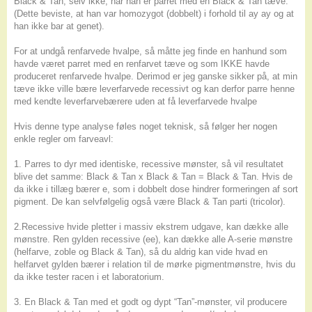
Black & Tan, selv ikke, når han er parret med en Black & Tan tæve.
(Dette beviste, at han var homozygot (dobbelt) i forhold til ay ay og at
han ikke bar at genet).
For at undgå renfarvede hvalpe, så måtte jeg finde en hanhund som
havde været parret med en renfarvet tæve og som IKKE havde
produceret renfarvede hvalpe. Derimod er jeg ganske sikker på, at min
tæve ikke ville bære leverfarvede recessivt og kan derfor parre henne
med kendte leverfarvebærere uden at få leverfarvede hvalpe
Hvis denne type analyse føles noget teknisk, så følger her nogen
enkle regler om farveavl:
1. Parres to dyr med identiske, recessive mønster, så vil resultatet
blive det samme: Black & Tan x Black & Tan = Black & Tan. Hvis de
da ikke i tillæg bærer e, som i dobbelt dose hindrer formeringen af sort
pigment. De kan selvfølgelig også være Black & Tan parti (tricolor).
2.Recessive hvide pletter i massiv ekstrem udgave, kan dække alle
mønstre. Ren gylden recessive (ee), kan dække alle A-serie mønstre
(helfarve, zoble og Black & Tan), så du aldrig kan vide hvad en
helfarvet gylden bærer i relation til de mørke pigmentmønstre, hvis du
da ikke tester racen i et laboratorium.
3. En Black & Tan med et godt og dypt “Tan”-mønster, vil producere