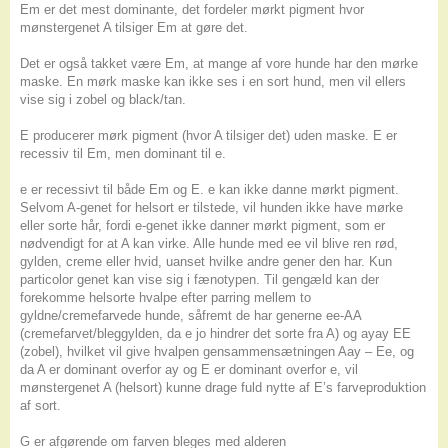
Em er det mest dominante, det fordeler mørkt pigment hvor
mønstergenet A tilsiger Em at gøre det.
Det er også takket være Em, at mange af vore hunde har den mørke
maske. En mørk maske kan ikke ses i en sort hund, men vil ellers
vise sig i zobel og black/tan.
E producerer mørk pigment (hvor A tilsiger det) uden maske. E er
recessiv til Em, men dominant til e.
e er recessivt til både Em og E. e kan ikke danne mørkt pigment.
Selvom A-genet for helsort er tilstede, vil hunden ikke have mørke
eller sorte hår, fordi e-genet ikke danner mørkt pigment, som er
nødvendigt for at A kan virke. Alle hunde med ee vil blive ren rød,
gylden, creme eller hvid, uanset hvilke andre gener den har. Kun
particolor genet kan vise sig i fænotypen. Til gengæld kan der
forekomme helsorte hvalpe efter parring mellem to
gyldne/cremefarvede hunde, såfremt de har generne ee-AA
(cremefarvet/bleggylden, da e jo hindrer det sorte fra A) og ayay EE
(zobel), hvilket vil give hvalpen gensammensætningen Aay – Ee, og
da A er dominant overfor ay og E er dominant overfor e, vil
mønstergenet A (helsort) kunne drage fuld nytte af E’s farveproduktion
af sort.
G er afgørende om farven bleges med alderen