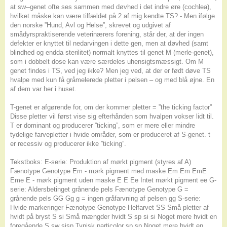
at sw--genet ofte ses sammen med døvhed i det indre øre (cochlea),
hvilket måske kan være tilfældet på 2 af mig kendte TS? - Men ifølge
den norske ”Hund, Avl og Helse”, skrevet og udgivet af
smådyrspraktiserende veterinærers forening, står der, at der ingen
defekter er knyttet til nedarvingen i dette gen, men at døvhed (samt
blindhed og endda sterilitet) normalt knyttes til genet M (merle-genet),
som i dobbelt dose kan være særdeles uhensigtsmæssigt. Om M
genet findes i TS, ved jeg ikke? Men jeg ved, at der er født døve TS
hvalpe med kun få gråmelerede pletter i pelsen – og med blå øjne. En
af dem var her i huset.
T-genet er afgørende for, om der kommer pletter = ”the ticking factor”
Disse pletter vil først vise sig efterhånden som hvalpen vokser lidt til.
T er dominant og producerer ”ticking”, som er mere eller mindre
tydelige farvepletter i hvide områder, som er produceret af S-genet. t
er recessiv og producerer ikke ”ticking”.
Tekstboks: E-serie: Produktion af mørkt pigment (styres af A)
Fænotype Genotype Em - mørk pigment med maske Em Em EmE
Eme E - mørk pigment uden maske E E Ee Intet mørkt pigment ee G-
serie: Aldersbetinget grånende pels Fænotype Genotype G =
grånende pels GG Gg g = ingen gråfarvning af pelsen gg S-serie:
Hvide markeringer Fænotype Genotype Helfarvet SS Små pletter af
hvidt på bryst S si Små mængder hvidt S sp si si Noget mere hvidt en
foregående S sw sisp Typisk particolor sp sp Noget mere hvidt en