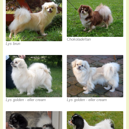
Chokolade!tan
Lys brun
Lys golden - eller cream
Lys golden - eller cream