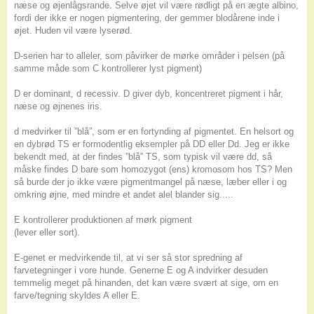
næse og øjenlågsrande. Selve øjet vil være rødligt på en ægte albino,
fordi der ikke er nogen pigmentering, der gemmer blodårene inde i
øjet. Huden vil være lyserød.
D-serien har to alleler, som påvirker de mørke områder i pelsen (på
samme måde som C kontrollerer lyst pigment)
D er dominant, d recessiv. D giver dyb, koncentreret pigment i hår,
næse og øjnenes iris.
d medvirker til ”blå”, som er en fortynding af pigmentet. En helsort og
en dybrød TS er formodentlig eksempler på DD eller Dd. Jeg er ikke
bekendt med, at der findes ”blå” TS, som typisk vil være dd, så
måske findes D bare som homozygot (ens) kromosom hos TS? Men
så burde der jo ikke være pigmentmangel på næse, læber eller i og
omkring øjne, med mindre et andet alel blander sig.....
E kontrollerer produktionen af mørk pigment
(lever eller sort).
E-genet er medvirkende til, at vi ser så stor spredning af
farvetegninger i vore hunde. Generne E og A indvirker desuden
temmelig meget på hinanden, det kan være svært at sige, om en
farve/tegning skyldes A eller E.