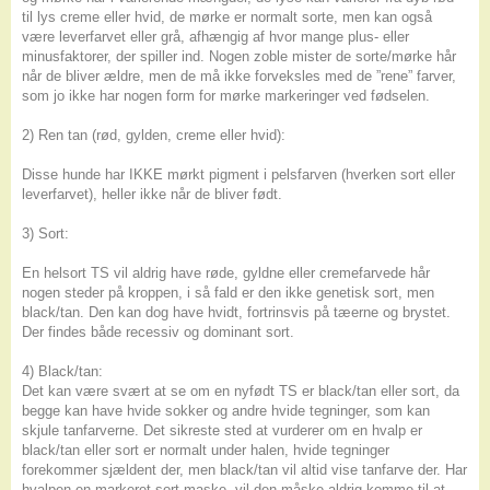
til lys creme eller hvid, de mørke er normalt sorte, men kan også
være leverfarvet eller grå, afhængig af hvor mange plus- eller
minusfaktorer, der spiller ind. Nogen zoble mister de sorte/mørke hår
når de bliver ældre, men de må ikke forveksles med de ”rene” farver,
som jo ikke har nogen form for mørke markeringer ved fødselen.
2) Ren tan (rød, gylden, creme eller hvid):
Disse hunde har IKKE mørkt pigment i pelsfarven (hverken sort eller
leverfarvet), heller ikke når de bliver født.
3) Sort:
En helsort TS vil aldrig have røde, gyldne eller cremefarvede hår
nogen steder på kroppen, i så fald er den ikke genetisk sort, men
black/tan. Den kan dog have hvidt, fortrinsvis på tæerne og brystet.
Der findes både recessiv og dominant sort.
4) Black/tan:
Det kan være svært at se om en nyfødt TS er black/tan eller sort, da
begge kan have hvide sokker og andre hvide tegninger, som kan
skjule tanfarverne. Det sikreste sted at vurderer om en hvalp er
black/tan eller sort er normalt under halen, hvide tegninger
forekommer sjældent der, men black/tan vil altid vise tanfarve der. Har
hvalpen en markeret sort maske, vil den måske aldrig komme til at