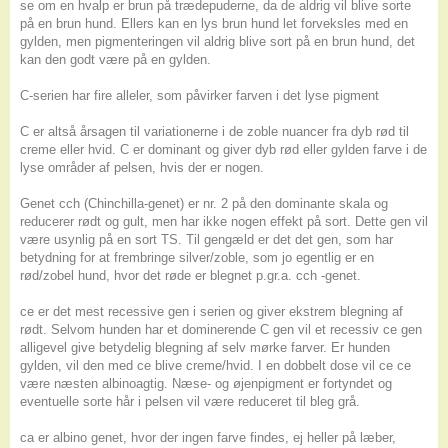
se om en hvalp er brun på trædepuderne, da de aldrig vil blive sorte
på en brun hund. Ellers kan en lys brun hund let forveksles med en
gylden, men pigmenteringen vil aldrig blive sort på en brun hund, det
kan den godt være på en gylden.
C-serien har fire alleler, som påvirker farven i det lyse pigment
C er altså årsagen til variationerne i de zoble nuancer fra dyb rød til
creme eller hvid. C er dominant og giver dyb rød eller gylden farve i de
lyse områder af pelsen, hvis der er nogen.
Genet cch (Chinchilla-genet) er nr. 2 på den dominante skala og
reducerer rødt og gult, men har ikke nogen effekt på sort. Dette gen vil
være usynlig på en sort TS. Til gengæld er det det gen, som har
betydning for at frembringe silver/zoble, som jo egentlig er en
rød/zobel hund, hvor det røde er blegnet p.gr.a. cch -genet.
ce er det mest recessive gen i serien og giver ekstrem blegning af
rødt. Selvom hunden har et dominerende C gen vil et recessiv ce gen
alligevel give betydelig blegning af selv mørke farver. Er hunden
gylden, vil den med ce blive creme/hvid. I en dobbelt dose vil ce ce
være næsten albinoagtig. Næse- og øjenpigment er fortyndet og
eventuelle sorte hår i pelsen vil være reduceret til bleg grå.
ca er albino genet, hvor der ingen farve findes, ej heller på læber,