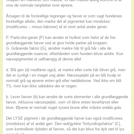
vise de normale tanpletter over øjnene.
Årsagen til de forskellige tegninger og farver er som sagt hundenes
forskellige alleler, den mørke del af pigmentet kan mindskes
(modificeres – minus-faktorer) af et stort antal andre gener:
P. Particolor-genet (P) kan ændre et hvilket som helst af de fire
grundlæggende farver ved at give hvide partier på kroppen.
G. Grånende faktor (G), ændrer mørke hår til grå hår i alle de
grundlæggende nuancer, efterhånden som hunden bliver ældre. Kun
næsepigmentet er uafhængig af denne allel.
d. Blå gen (d) medfører også, at mørke eller sorte hår bliver grå, men
det er synligt i en meget ung alder. Næsespejlet på en blå hvalp er
normalt grå og øjnene enten grå eller nøddebrune. Ved ikke om blå
TS, men kan ikke udelukke der er nogen.
b. Lever farven (b) kan ændre de sorte elementer i alle grundlæggende
farver, inklusive næsespejlet, som vil blive enten leverfarvet eller
brun. Øjnene er normalt noget lysere brune eller måske endda gule.
Det LYSE pigment i de grundlæggende farver kan også modificeres
(mindskes) af et andet gen: Den rød/gyldne ”fortyndingsfaktor” (C),
som kontrollerer dybden af farven, så det kan blive fra dyb rød til lys