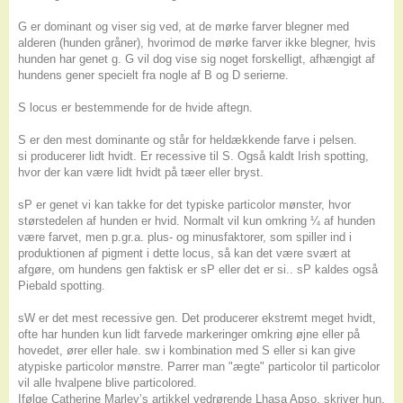
G er dominant og viser sig ved, at de mørke farver blegner med
alderen (hunden gråner), hvorimod de mørke farver ikke blegner, hvis
hunden har genet g. G vil dog vise sig noget forskelligt, afhængigt af
hundens gener specielt fra nogle af B og D serierne.
S locus er bestemmende for de hvide aftegn.
S er den mest dominante og står for heldækkende farve i pelsen.
si producerer lidt hvidt. Er recessive til S. Også kaldt Irish spotting,
hvor der kan være lidt hvidt på tæer eller bryst.
sP er genet vi kan takke for det typiske particolor mønster, hvor
størstedelen af hunden er hvid. Normalt vil kun omkring ¼ af hunden
være farvet, men p.gr.a. plus- og minusfaktorer, som spiller ind i
produktionen af pigment i dette locus, så kan det være svært at
afgøre, om hundens gen faktisk er sP eller det er si.. sP kaldes også
Piebald spotting.
sW er det mest recessive gen. Det producerer ekstremt meget hvidt,
ofte har hunden kun lidt farvede markeringer omkring øjne eller på
hovedet, ører eller hale. sw i kombination med S eller si kan give
atypiske particolor mønstre. Parrer man "ægte" particolor til particolor
vil alle hvalpene blive particolored.
Ifølge Catherine Marley’s artikkel vedrørende Lhasa Apso, skriver hun,