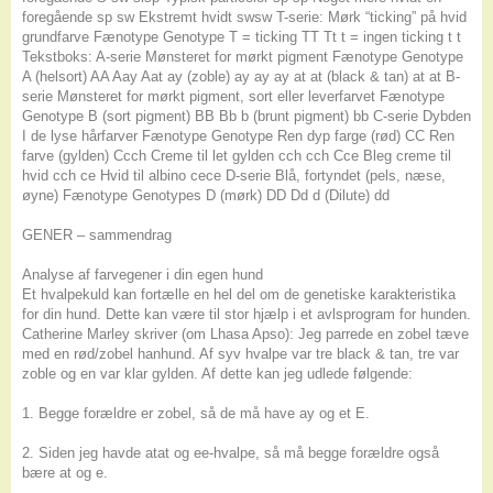
foregående sp sw Ekstremt hvidt swsw T-serie: Mørk “ticking” på hvid
grundfarve Fænotype Genotype T = ticking TT Tt t = ingen ticking t t
Tekstboks: A-serie Mønsteret for mørkt pigment Fænotype Genotype
A (helsort) AA Aay Aat ay (zoble) ay ay ay at at (black & tan) at at B-
serie Mønsteret for mørkt pigment, sort eller leverfarvet Fænotype
Genotype B (sort pigment) BB Bb b (brunt pigment) bb C-serie Dybden
I de lyse hårfarver Fænotype Genotype Ren dyp farge (rød) CC Ren
farve (gylden) Ccch Creme til let gylden cch cch Cce Bleg creme til
hvid cch ce Hvid til albino cece D-serie Blå, fortyndet (pels, næse,
øyne) Fænotype Genotypes D (mørk) DD Dd d (Dilute) dd
GENER – sammendrag
Analyse af farvegener i din egen hund
Et hvalpekuld kan fortælle en hel del om de genetiske karakteristika
for din hund. Dette kan være til stor hjælp i et avlsprogram for hunden.
Catherine Marley skriver (om Lhasa Apso): Jeg parrede en zobel tæve
med en rød/zobel hanhund. Af syv hvalpe var tre black & tan, tre var
zoble og en var klar gylden. Af dette kan jeg udlede følgende:
1. Begge forældre er zobel, så de må have ay og et E.
2. Siden jeg havde atat og ee-hvalpe, så må begge forældre også
bære at og e.