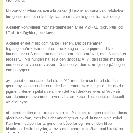
cremehvid.
Nu kan vi vurdere de aktuelle gener. (Husk at en serie kan indeholde
fire gener, men et enkelt dyr kan bare have to gener fra hver serie).
A-serien kontrollerer mønsterdannelsen af de MØRKE (sort/brun) og
LYSE (rød/gylden) pelsfarver
A-genet er det mest dominante i serien. Det bestemmer
tegningerne/mønstrene af det mørke og det lyse pigment. Hvis
hunden har et A-gen, kan den blive sort eller sort/hvid, men A-genet er
recessiv. Hvis hunden har et a gen (modsat A) vil den fødes mørkere
end den vil blive som voksen. Desuden vil den være lysere på bugen
end på ryggen.
ay - genet er recessiv i forhold til ”A”, men dominant i forhold til at -
genet. ay -genet er det gen, der bestemmer hvor meget af det mørke
pigment, der er i pelsfarven, men det kan dækkes over af ”A”, - så
sort dominerer, hvorimod farven vil være zobel, hvis genet er dobbelt
ay eller ayat.
at -genet er den mest recessive allel i A-serien, at –gen i dobbelt dosis
giver black/tan, men hvis det andet gen er ay vil hunden blive zobel.
Kun hvis hvalpen får at genet fra både far og mor vil den blive
black/tan. Dette betyder, at hvis man parrer black/tan med black/tan