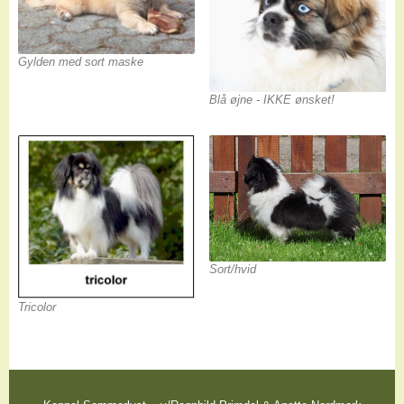
Gylden med sort maske
Blå øjne - IKKE ønsket!
Sort/hvid
Tricolor