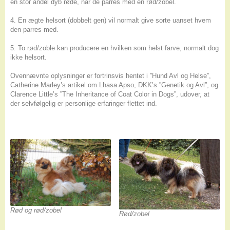
en stor andel dyb røde, når de parres med en rød/zobel.
4. En ægte helsort (dobbelt gen) vil normalt give sorte uanset hvem
den parres med.
5. To rød/zoble kan producere en hvilken som helst farve, normalt dog
ikke helsort.
Ovennævnte oplysninger er fortrinsvis hentet i ”Hund Avl og Helse”,
Catherine Marley’s artikel om Lhasa Apso, DKK’s ”Genetik og Avl”, og
Clarence Little’s ”The Inheritance of Coat Color in Dogs”, udover, at
der selvfølgelig er personlige erfaringer flettet ind.
Rød og rød/zobel
Rød/zobel