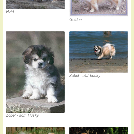
Hvid
Golden
Zobel - a'la' husky
Zobel - som Husky