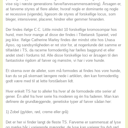
vise sig i næste generations farve/farvesammensætning). Årsagen er,
at farverne styres af flere alleler, hvoraf nogle er dominante og nogle
er recessive (vigende), ligesom de styres af forskellige locus, som
bleger, intensiverer, placerer, hindrer eller gemmer hinanden.
Der findes ifølge C.C. Little mindst 10 forskellige kromosompar hos
hund, men hvor mange af disse der findes i Tibetansk Spaniel, ved
jeg ikke. Ifølge Catherine Marley findes der mindst otte hos Lhasa
Apso, og sandsynligheden er ret stor for, at nogenlunde det samme er
tilfældet i TS, da racerne formodentlig har fælles baggrund et eller
andet sted i fordums tid. Alle disse forskellige loci er årsagen til den
fantastiske rigdom af farver og mønstre, vi har i vore hunde.
Et skema over de alleler, som må formodes at findes hos vore hunde,
kan du se på skemaet længere nede i artiklen, den kan formodentlig
godt være med til at lette forståelsen lidt.
Hver enkelt TS har to alleler fra hver af de formodede otte serier af
gener. Èn allel fra hver serie fra moderen og èn fra faderen. Man kan
definere de grundlæggende, genetiske typer af farver sådan her:
1) Zobel (gylden, rød, creme eller grå):
Det er her vi finder langt de fleste TS. Farverne er sammensat af lyse
og mørke hår i varierende mængder, de lyse kan varierer fra dyb rød