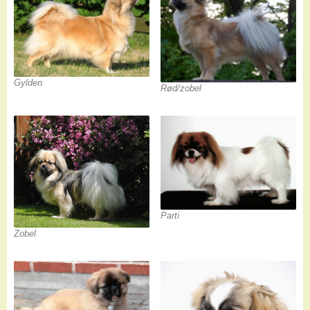
Gylden
Rød/zobel
Parti
Zobel