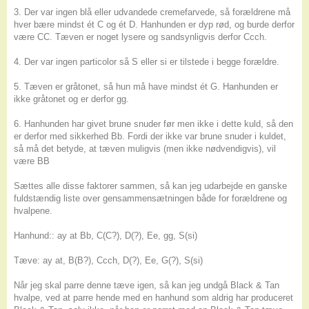
3. Der var ingen blå eller udvandede cremefarvede, så forældrene må
hver bære mindst ét C og ét D. Hanhunden er dyp rød, og burde derfor
være CC. Tæven er noget lysere og sandsynligvis derfor Ccch.
4. Der var ingen particolor så S eller si er tilstede i begge forældre.
5. Tæven er gråtonet, så hun må have mindst ét G. Hanhunden er
ikke gråtonet og er derfor gg.
6. Hanhunden har givet brune snuder før men ikke i dette kuld, så den
er derfor med sikkerhed Bb. Fordi der ikke var brune snuder i kuldet,
så må det betyde, at tæven muligvis (men ikke nødvendigvis), vil
være BB
Sættes alle disse faktorer sammen, så kan jeg udarbejde en ganske
fuldstændig liste over gensammensætningen både for forældrene og
hvalpene.
Hanhund:: ay at Bb, C(C?), D(?), Ee, gg, S(si)
Tæve: ay at, B(B?), Ccch, D(?), Ee, G(?), S(si)
Når jeg skal parre denne tæve igen, så kan jeg undgå Black & Tan
hvalpe, ved at parre hende med en hanhund som aldrig har produceret