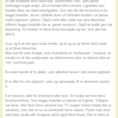
vil alle hvalpene blive black/tan, medmindre f.eks. parti-genet
forårsager noget andet, så vil hunden blive tricolor. Ligeledes kan
hunden blive ren rød/creme/gylden, hvis den får det recessive e fra
begge forældre, da ee i dobbelt dose vil forhindre hunden i at danne
mørkt pigment i pelsen. Også sorte eller zoble kan give black/tan,
såfremt begge forældre har at -genet recessivt. Også et andet gen har
betydning, for hunden vil blive brun/chocolade og tan, hvis den har
allel b.
A,ay og A,at kan give sorte hunde, ay,at og ay,ay bliver altid zobel,
at,at bliver black/tan.
Man kan få sorte hvalpe, hvis forældrene er ”renfarvede”, forudsat, at
mindst en af den renfarvede var efterkommer efter en helsort eller en
”ren” sort/hvid parti.
B-serien består af to alleler, som påvirker farven i det mørke pigment.
B er allel for sort pigment i pels og næsespejl, B er dominant overfor
b.
b er recessiv allel for leverfarve eller brun. En hvalp kan kun blive
leverfarvet/brun, hvis begge forældre er bærere af b-gener. Tidligere
var lever- eller brun farve uønsket hos TS (nogen mener stadig den er
uønsket), men den er nu en anerkendt farve variant. Parrer man brun
med brun skulle alle hvalpene altså også blive brune. Det er nemt at