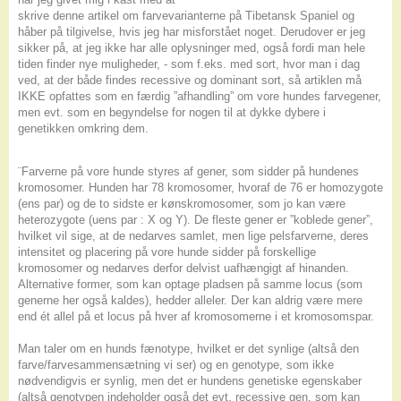
skrive denne artikel om farvevarianterne på Tibetansk Spaniel og
håber på tilgivelse, hvis jeg har misforstået noget. Derudover er jeg
sikker på, at jeg ikke har alle oplysninger med, også fordi man hele
tiden finder nye muligheder, - som f.eks. med sort, hvor man i dag
ved, at der både findes recessive og dominant sort, så artiklen må
IKKE opfattes som en færdig ”afhandling” om vore hundes farvegener,
men evt. som en begyndelse for nogen til at dykke dybere i
genetikken omkring dem.
¨Farverne på vore hunde styres af gener, som sidder på hundenes
kromosomer. Hunden har 78 kromosomer, hvoraf de 76 er homozygote
(ens par) og de to sidste er kønskromosomer, som jo kan være
heterozygote (uens par : X og Y). De fleste gener er ”koblede gener”,
hvilket vil sige, at de nedarves samlet, men lige pelsfarverne, deres
intensitet og placering på vore hunde sidder på forskellige
kromosomer og nedarves derfor delvist uafhængigt af hinanden.
Alternative former, som kan optage pladsen på samme locus (som
generne her også kaldes), hedder alleler. Der kan aldrig være mere
end ét allel på et locus på hver af kromosomerne i et kromosomspar.
Man taler om en hunds fænotype, hvilket er det synlige (altså den
farve/farvesammensætning vi ser) og en genotype, som ikke
nødvendigvis er synlig, men det er hundens genetiske egenskaber
(altså genotypen indeholder også det evt. recessive gen, som kan